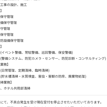
設工事の設計、施工
理】
備保守管理
設備保守管理
保守管理
備保守管理
消防設備保守管理
務】
(イベント警備、常駐警備、巡回警備、保安警備)
(警備システム、防犯カメラ・センサー、防犯診断・コンサルティング)
生業務】
(日常管理、定期清掃、臨時清掃)
(貯水槽清掃・水質検査、害虫・害獣の防除、廃棄物処理)
清掃業務】
掃、ホテル共用部清掃
せにて、不具合発生を受け現在受付を停止させたいただいております。