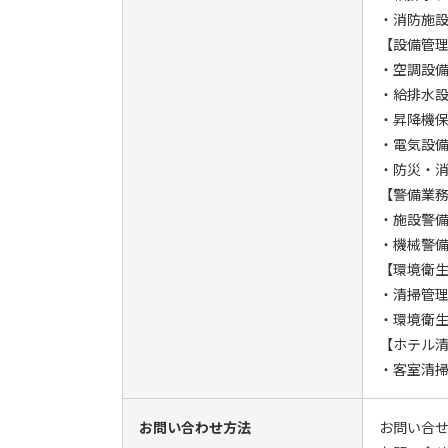
・消防施
【設備管
・空調設
・給排水
・昇降機
・電気設
・防災・
【警備業
・施設警備
・機械警備
【環境衛
・清掃管理
・環境衛生
【ホテル
・客室清
お問い合わせ方法
お問い合