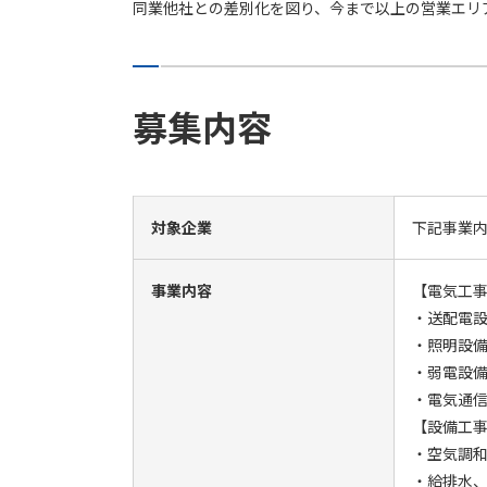
同業他社との差別化を図り、今まで以上の営業エリ
募集内容
対象企業
下記事業
事業内容
【電気工
・送配電
・照明設
・弱電設
・電気通
【設備工
・空気調
・給排水